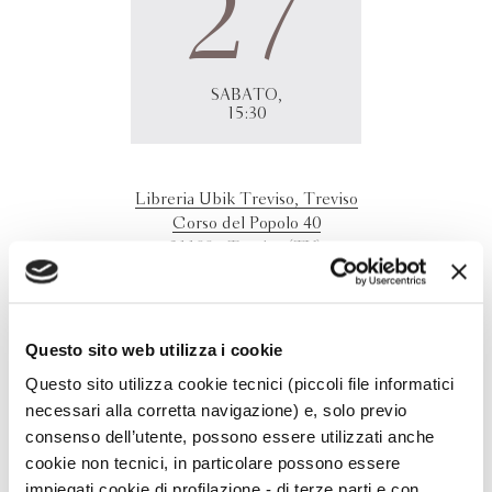
27
SABATO,
15:30
Libreria Ubik Treviso, Treviso
Corso del Popolo 40
31100 - Treviso (TV)
Fulvio Ervas
incontra i lettori e firma le copie del suo
nuovo libro presso la Ubik di Treviso. L'incontro si
svolgerà nel rispetto delle disposizioni in contrasto al
Questo sito web utilizza i cookie
Covid-19.
Questo sito utilizza cookie tecnici (piccoli file informatici
necessari alla corretta navigazione) e, solo previo
consenso dell’utente, possono essere utilizzati anche
cookie non tecnici, in particolare possono essere
impiegati cookie di profilazione - di terze parti e con