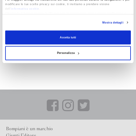
modificare le tue scelte privacy sui cookie, ti invitiamo a prendere visione
dell’
informativa cookie
.
Chiudendo il banner tramite la “X” prosegui la navigazione senza alcuna profilazione e
con installazione dei soli cookie tecnici. Selezionando “Accetta tutti” presti il tuo
Mostra dettagli
consenso alla profilazione che potrai revocare in ogni momento
Revoca
Accetta tutti
Personalizza
Bompiani è un marchio
Giunti Editore