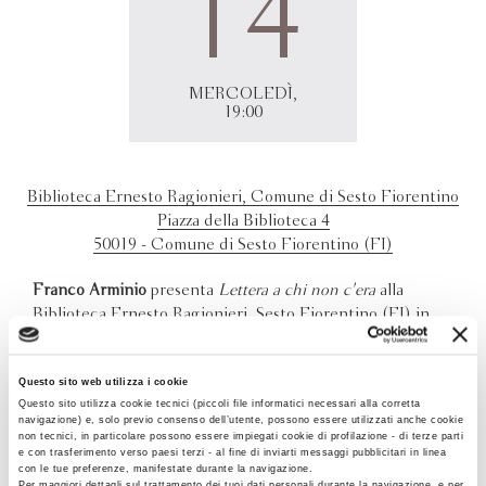
14
MERCOLEDÌ,
19:00
Biblioteca Ernesto Ragionieri, Comune di Sesto Fiorentino
Piazza della Biblioteca 4
50019 - Comune di Sesto Fiorentino (FI)
Franco Arminio
presenta
Lettera a chi non c'era
alla
Biblioteca Ernesto Ragionieri, Sesto Fiorentino (FI) in
occasione del Festival La Città dei Lettori.
Questo sito web utilizza i cookie
Questo sito utilizza cookie tecnici (piccoli file informatici necessari alla corretta
navigazione) e, solo previo consenso dell’utente, possono essere utilizzati anche cookie
non tecnici, in particolare possono essere impiegati cookie di profilazione - di terze parti
e con trasferimento verso paesi terzi - al fine di inviarti messaggi pubblicitari in linea
con le tue preferenze, manifestate durante la navigazione.
Per maggiori dettagli sul trattamento dei tuoi dati personali durante la navigazione, e per