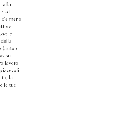
e alla
 e ad
he c’è meno
ttore –
dre e
 della
 (autore
ow su
ro lavoro
 piacevoli
to, la
e le tue