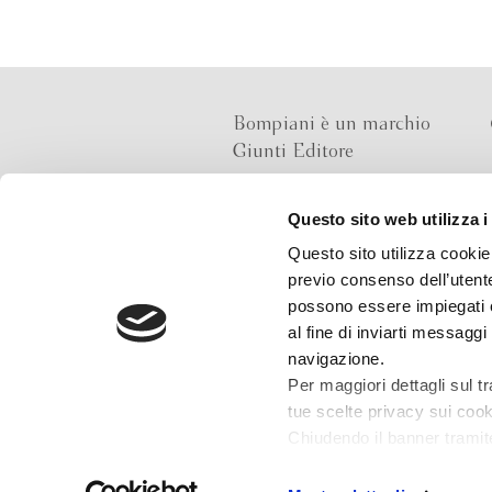
Bompiani è un marchio
Giunti Editore
Questo sito web utilizza i
Sede operativa
Questo sito utilizza cookie 
Via Bolognese 165,
previo consenso dell’utente
50139 Firenze
possono essere impiegati co
al fine di inviarti messaggi
Sede legale
navigazione.
Via G.B.Pirelli 30,
Per maggiori dettagli sul t
20124 Milano
tue scelte privacy sui cooki
Chiudendo il banner tramit
installazione dei soli cooki
che potrai revocare in og