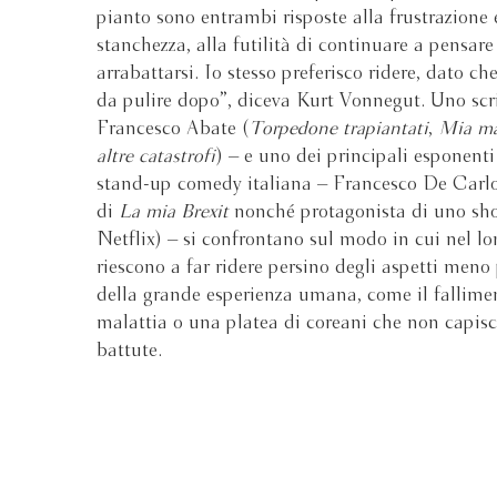
pianto sono entrambi risposte alla frustrazione 
stanchezza, alla futilità di continuare a pensare
arrabattarsi. Io stesso preferisco ridere, dato c
da pulire dopo”, diceva Kurt Vonnegut. Uno scri
Francesco Abate (
Torpedone trapiantati
,
Mia ma
altre catastrofi
) – e uno dei principali esponenti
stand-up comedy italiana – Francesco De Carlo
di
La mia Brexit
nonché protagonista di uno sh
Netflix) – si confrontano sul modo in cui nel lo
riescono a far ridere persino degli aspetti meno
della grande esperienza umana, come il fallimen
malattia o una platea di coreani che non capisc
battute.