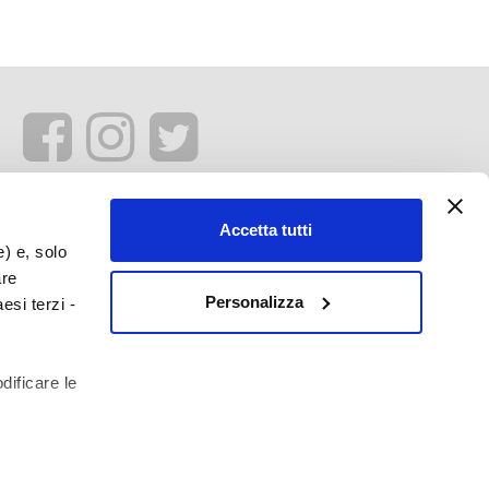
Accetta tutti
e) e, solo
are
Personalizza
esi terzi -
dificare le
profilazione