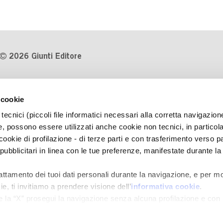
2026 Giunti Editore
P.Iva 03314600481
 cookie
Codice fiscale 8009810484
tecnici (piccoli file informatici necessari alla corretta navigazion
Numero d'iscrizione al Registro
, possono essere utilizzati anche cookie non tecnici, in particol
Imprese di Milano REA 1327444
okie di profilazione - di terze parti e con trasferimento verso pa
 pubblicitari in linea con le tue preferenze, manifestate durante la
Informativa sulla privacy
Cookie Policy
rattamento dei tuoi dati personali durante la navigazione, e per mo
Contatti
e, ti invitiamo a prendere visione dell’
informativa cookie
.
Regolamenti e concorsi
e la “X” prosegui la navigazione senza alcuna profilazione e con
e tecnici. Selezionando “Accetta tutti” presti il tuo consenso alla 
ni momento
Revoca