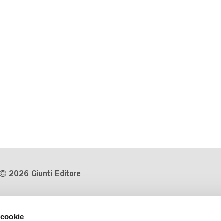
2026 Giunti Editore
P.Iva 03314600481
 cookie