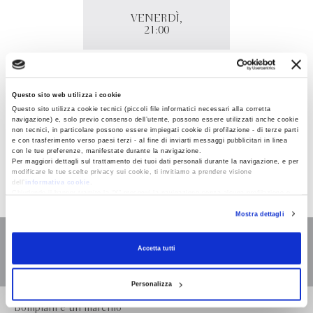
VENERDÌ,
21:00
Sala convegni di Biverbanca, Biella
Questo sito web utilizza i cookie
Via Carso
Questo sito utilizza cookie tecnici (piccoli file informatici necessari alla corretta
13900 - Biella (BI)
navigazione) e, solo previo consenso dell’utente, possono essere utilizzati anche cookie
non tecnici, in particolare possono essere impiegati cookie di profilazione - di terze parti
e con trasferimento verso paesi terzi - al fine di inviarti messaggi pubblicitari in linea
Diego Fusaro presenta il suo libro "Storia e coscienza del
con le tue preferenze, manifestate durante la navigazione.
precariato".
Per maggiori dettagli sul trattamento dei tuoi dati personali durante la navigazione, e per
modificare le tue scelte privacy sui cookie, ti invitiamo a prendere visione
dell’
informativa cookie
.
Chiudendo il banner tramite la “X” prosegui la navigazione senza alcuna profilazione e
con installazione dei soli cookie tecnici. Selezionando “Accetta tutti” presti il tuo
Mostra dettagli
consenso alla profilazione che potrai revocare in ogni momento
Revoca
Accetta tutti
Personalizza
Bompiani è un marchio