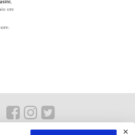
asini
,
aio ore
pure: