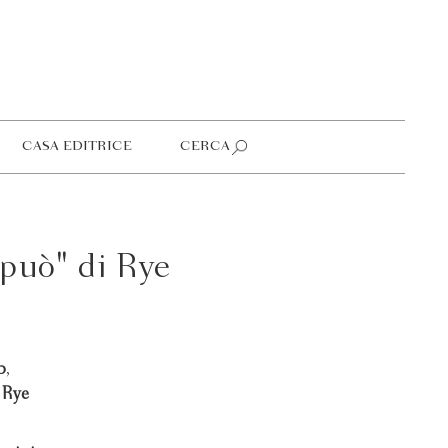
CASA EDITRICE
CERCA
 può" di Rye
b
,
i
Rye