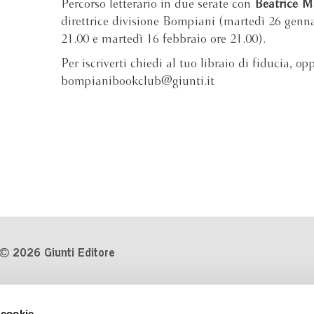
Percorso letterario in due serate con
Beatrice M
direttrice divisione Bompiani (martedì 26 genn
21.00 e martedì 16 febbraio ore 21.00).
Per iscriverti chiedi al tuo libraio di fiducia, op
bompianibookclub@giunti.it
2026 Giunti Editore
P.Iva 03314600481
 cookie