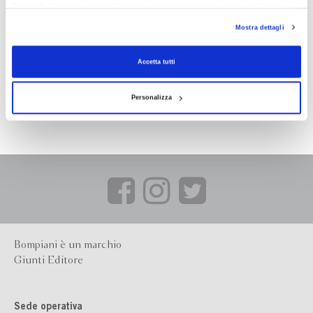
Chiudendo il banner tramite la “X” prosegui la navigazione senza alcuna profilazione e
con installazione dei soli cookie tecnici. Selezionando “Accetta tutti” presti il tuo
Mostra dettagli
consenso alla profilazione che potrai revocare in ogni momento
Revoca
Accetta tutti
Personalizza
Bompiani è un marchio
Giunti Editore
Sede operativa