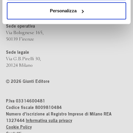
Bompiani è un marchio
dei soli cookie tecnici. Selezionando “Accetta tutti” presti
Giunti Editore
il tuo consenso alla profilazione che potrai revocare in
Personalizza
ogni momento
Revoca
Sede operativa
Via Bolognese 165,
50139 Firenze
Sede legale
Via G.B.Pirelli 30,
20124 Milano
2026 Giunti Editore
P.Iva 03314600481
Codice fiscale 8009810484
Numero d'iscrizione al Registro Imprese di Milano REA
1327444
Informativa sulla privacy
Cookie Policy