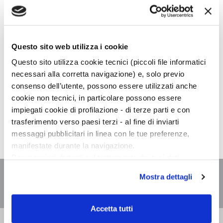
GIOVEDÌ,
18:30
Questo sito web utilizza i cookie
Questo sito utilizza cookie tecnici (piccoli file informatici
necessari alla corretta navigazione) e, solo previo
consenso dell’utente, possono essere utilizzati anche
Athos Zontini
presenta online
La bella indifferenza
in
cookie non tecnici, in particolare possono essere
diretta
Facebook
Libreria Trebisonda, Torino. Interviene
impiegati cookie di profilazione - di terze parti e con
Alcide Pierantozzi.
trasferimento verso paesi terzi - al fine di inviarti
messaggi pubblicitari in linea con le tue preferenze,
manifestate durante la navigazione.
Per maggiori dettagli sul trattamento dei tuoi dati
personali durante la navigazione, e per modificare le tue
Mostra dettagli
scelte privacy sui cookie, ti invitiamo a prendere visione
dell’
informativa cookie
.
Chiudendo il banner tramite la “X” prosegui la
Accetta tutti
navigazione senza alcuna profilazione e con installazione