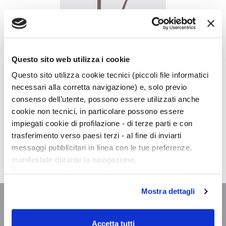
GIOVEDÌ,
18:00
Questo sito web utilizza i cookie
Questo sito utilizza cookie tecnici (piccoli file informatici
Libreria The Spark, Napoli
necessari alla corretta navigazione) e, solo previo
Via degli Acquari
consenso dell’utente, possono essere utilizzati anche
80133 - Napoli (NA)
cookie non tecnici, in particolare possono essere
Athos Zontini
presenta
La bella indifferenza
presso la
impiegati cookie di profilazione - di terze parti e con
Libreria The Spark, Napoli. Interviene Pier Luigi
trasferimento verso paesi terzi - al fine di inviarti
Razzano.
messaggi pubblicitari in linea con le tue preferenze,
manifestate durante la navigazione.
Per maggiori dettagli sul trattamento dei tuoi dati
personali durante la navigazione, e per modificare le tue
Mostra dettagli
scelte privacy sui cookie, ti invitiamo a prendere visione
dell’
informativa cookie
.
Chiudendo il banner tramite la “X” prosegui la
Accetta tutti