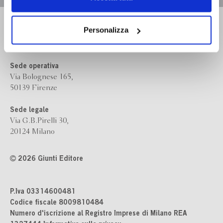
navigazione senza alcuna profilazione e con installazione
dei soli cookie tecnici. Selezionando “Accetta tutti” presti
Bompiani è un marchio
il tuo consenso alla profilazione che potrai revocare in
Personalizza
Giunti Editore
ogni momento
Revoca
Sede operativa
Via Bolognese 165,
50139 Firenze
Sede legale
Via G.B.Pirelli 30,
20124 Milano
2026 Giunti Editore
P.Iva 03314600481
Codice fiscale 8009810484
Numero d'iscrizione al Registro Imprese di Milano REA