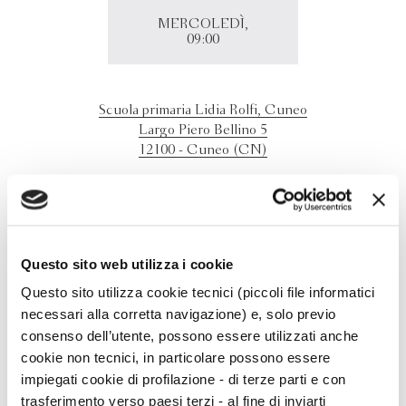
MERCOLEDÌ,
09:00
Scuola primaria Lidia Rolfi, Cuneo
Largo Piero Bellino 5
12100 - Cuneo (CN)
Antonia Murgo presenta "Miss Dicembre e il Clan di
Luna" presso la Scuola Primaria Lidia Rolfi in occasione
del festival Scrittorincittà.
Evento riservato alle scuole.
Questo sito web utilizza i cookie
Questo sito utilizza cookie tecnici (piccoli file informatici
necessari alla corretta navigazione) e, solo previo
consenso dell’utente, possono essere utilizzati anche
cookie non tecnici, in particolare possono essere
impiegati cookie di profilazione - di terze parti e con
trasferimento verso paesi terzi - al fine di inviarti