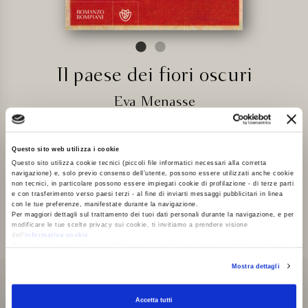
Il paese dei fiori oscuri
Eva Menasse
Acquista qui
Questo sito web utilizza i cookie
Questo sito utilizza cookie tecnici (piccoli file informatici necessari alla corretta
navigazione) e, solo previo consenso dell’utente, possono essere utilizzati anche cookie
non tecnici, in particolare possono essere impiegati cookie di profilazione - di terze parti
e con trasferimento verso paesi terzi - al fine di inviarti messaggi pubblicitari in linea
con le tue preferenze, manifestate durante la navigazione.
Per maggiori dettagli sul trattamento dei tuoi dati personali durante la navigazione, e per
modificare le tue scelte privacy sui cookie, ti invitiamo a prendere visione
A prima vista Dunkelblum – che significa Fiore oscuro – è
dell’
informativa cookie
.
un paese come tanti: incastonato tra le Alpi austriache,
Chiudendo il banner tramite la “X” prosegui la navigazione senza alcuna profilazione e
ospita una comunità piccola e solida, generazione dopo
con installazione dei soli cookie tecnici. Selezionando “Accetta tutti” presti il tuo
Mostra dettagli
consenso alla profilazione che potrai revocare in ogni momento
Revoca
generazione. È l’estate del 1989 quando Dunkelblum si
popola di nuovi arrivi: Lowetz, che torna dalla capitale per
Accetta tutti
partecipare al funerale della madre morta all’improvviso; un