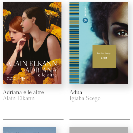
Adriana e le altre
Adua
Alain Elkann
Igiaba Scego