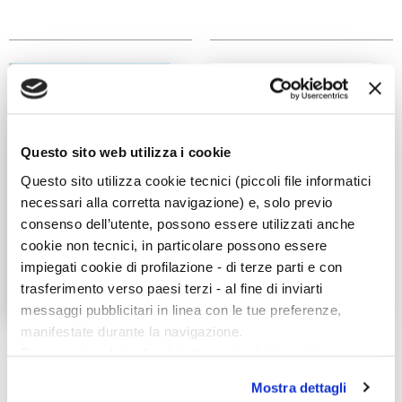
Questo sito web utilizza i cookie
Questo sito utilizza cookie tecnici (piccoli file informatici
necessari alla corretta navigazione) e, solo previo
consenso dell’utente, possono essere utilizzati anche
cookie non tecnici, in particolare possono essere
impiegati cookie di profilazione - di terze parti e con
trasferimento verso paesi terzi - al fine di inviarti
messaggi pubblicitari in linea con le tue preferenze,
manifestate durante la navigazione.
A come animale. Voci
A piedi scalzi nel kibbutz
Per maggiori dettagli sul trattamento dei tuoi dati
per un bestiario dei
Masal Pas Bagdadi
sentimenti
personali durante la navigazione, e per modificare le tue
Mostra dettagli
scelte privacy sui cookie, ti invitiamo a prendere visione